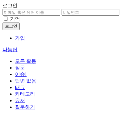
로그인
기억
가입
나눔팁
모든 활동
질문
이슈!
답변 없음
태그
카테고리
유저
질문하기