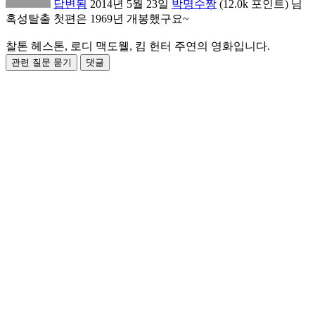
답변됨
2014년 5월 23일
박명수짱
(
12.0k
포인트)
님
혹성탈출 첫편은 1969년 개봉했구요~
찰톤 헤스톤, 로디 맥도웰, 킴 헌터 주연의 영화입니다.