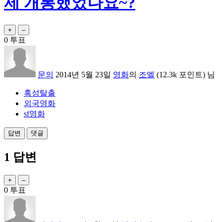
제 개봉했었나요~?
0
투표
문의
2014년 5월 23일
영화
의
조엘
(
12.3k
포인트)
님
혹성탈출
외국영화
sf영화
1
답변
0
투표