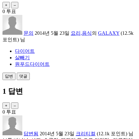
0
투표
문의
2014년 5월 23일
요리,음식
의
GALAXY
(
12.5k
포인트)
님
다이어트
살빼기
원푸드다이어트
1
답변
0
투표
답변됨
2014년 5월 23일
크리티컬
(
12.1k
포인트)
님