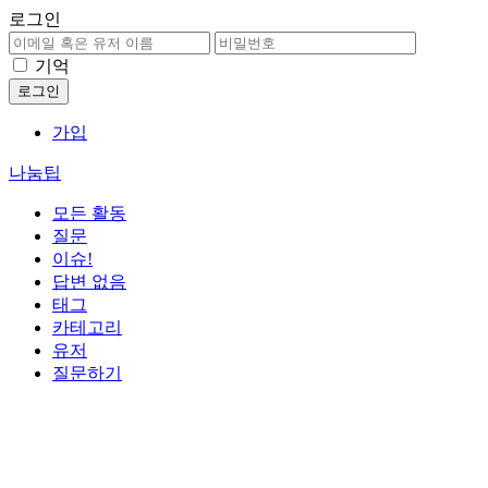
로그인
기억
가입
나눔팁
모든 활동
질문
이슈!
답변 없음
태그
카테고리
유저
질문하기