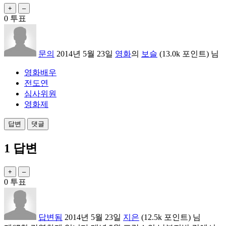
0
투표
문의
2014년 5월 23일
영화
의
보슬
(
13.0k
포인트)
님
영화배우
전도연
심사위원
영화제
1
답변
0
투표
답변됨
2014년 5월 23일
지은
(
12.5k
포인트)
님