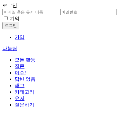
로그인
기억
가입
나눔팁
모든 활동
질문
이슈!
답변 없음
태그
카테고리
유저
질문하기