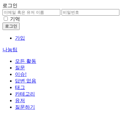
로그인
기억
가입
나눔팁
모든 활동
질문
이슈!
답변 없음
태그
카테고리
유저
질문하기