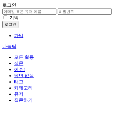
로그인
기억
가입
나눔팁
모든 활동
질문
이슈!
답변 없음
태그
카테고리
유저
질문하기