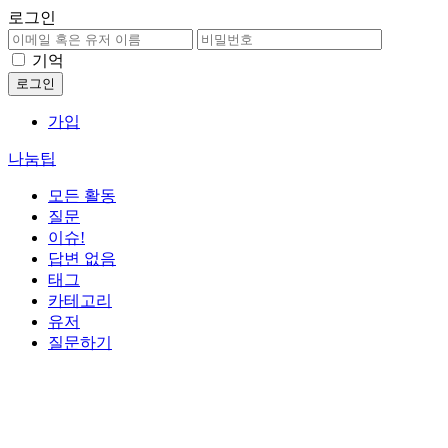
로그인
기억
가입
나눔팁
모든 활동
질문
이슈!
답변 없음
태그
카테고리
유저
질문하기