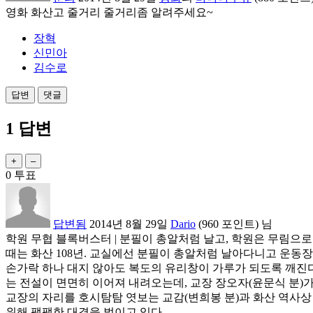
영화 화산고 줄거리 줄거리좀 알려주세요~
장혁
신민아
김수로
1
답변
0
투표
답변됨
2014년 8월 29일
Dario
(
960
포인트)
님
학원 무협 블록버스터 | 분필이 총알처럼 날고, 학원은 무림으로
때는 화산 108년. 교실에선 분필이 총알처럼 날아다니고 운동
손가락 하나 대지 않아도 복도의 유리창이 가루가 되도록 깨진다든
는 전설이 면면히 이어져 내려오는데, 교장 장오자(윤문식 분)
교장의 자리를 호시탐탐 엿보는 교감(변희봉 분)과 화산 역사상
위해 팽팽한 대결을 벌이고 있다.