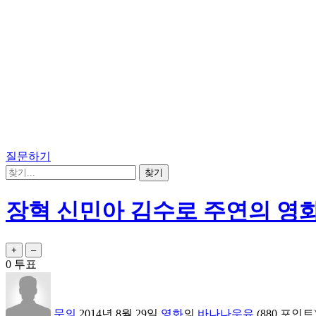
질문하기
장혁 신민아 김수로 주연의 영
0
투표
문의
2014년 8월 29일
영화
의
바나나우유
(
880
포인트