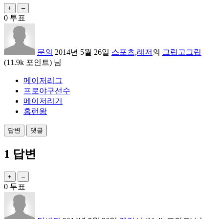
0
투표
문의
2014년 5월 26일
스포츠,레저
의
그립고그립
(
11.9k
포인트)
님
메이저리그
프로야구선수
메이저리거
홈런왕
1
답변
0
투표