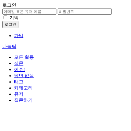
로그인
기억
가입
나눔팁
모든 활동
질문
이슈!
답변 없음
태그
카테고리
유저
질문하기