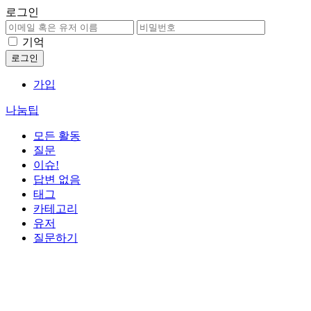
로그인
기억
가입
나눔팁
모든 활동
질문
이슈!
답변 없음
태그
카테고리
유저
질문하기