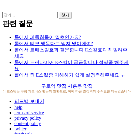
관련 질문
롤에서 피들침묵이 몇초인가요?
롤에서 티모 맹독다트 뎀지 몇이에여?
롤에서 트페스킬효과 질문합니다 E스킬효과좀 알려주
세요
롤에서 트린다미어 E스킬이 궁금합니다 설명좀 해주세
요
롤에서 퀸 E스킬좀 이해하기 쉽게 설명좀해주세요 ㅜ
구로역 맛집
시흥동 맛집
이 포스팅은 쿠팡 파트너스 활동의 일환으로, 이에 따른 일정액의 수수료를 제공받습니다.
피드백 보내기
help
terms of service
privacy policy
content policy
twitter