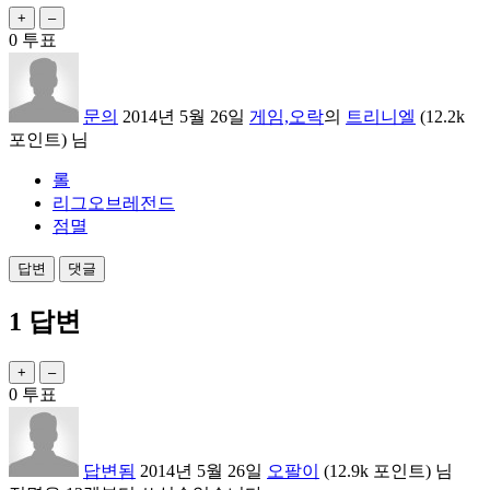
0
투표
문의
2014년 5월 26일
게임,오락
의
트리니엘
(
12.2k
포인트)
님
롤
리그오브레전드
점멸
1
답변
0
투표
답변됨
2014년 5월 26일
오팔이
(
12.9k
포인트)
님