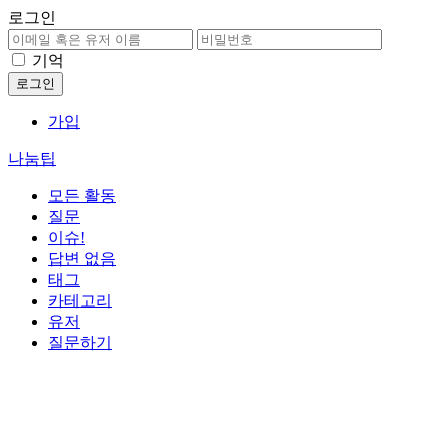
로그인
기억
가입
나눔팁
모든 활동
질문
이슈!
답변 없음
태그
카테고리
유저
질문하기