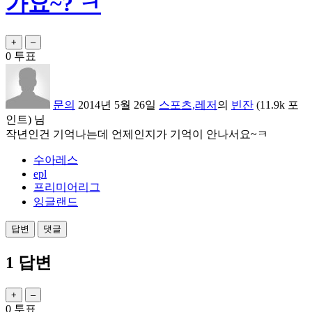
가요~? ㅋ
0
투표
문의
2014년 5월 26일
스포츠,레저
의
빈잔
(
11.9k
포
인트)
님
작년인건 기억나는데 언제인지가 기억이 안나서요~ㅋ
수아레스
epl
프리미어리그
잉글랜드
1
답변
0
투표