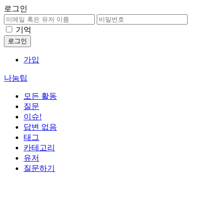
로그인
기억
가입
나눔팁
모든 활동
질문
이슈!
답변 없음
태그
카테고리
유저
질문하기