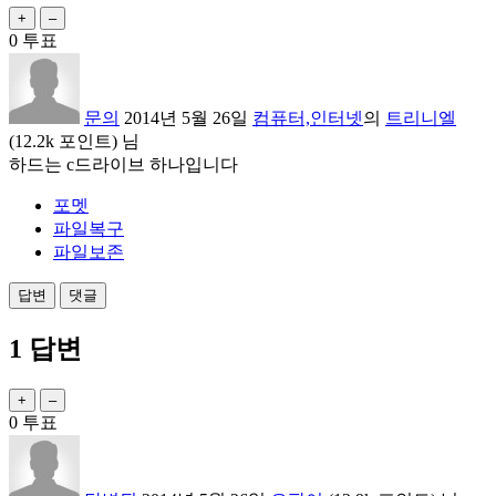
0
투표
문의
2014년 5월 26일
컴퓨터,인터넷
의
트리니엘
(
12.2k
포인트)
님
하드는 c드라이브 하나입니다
포멧
파일복구
파일보존
1
답변
0
투표