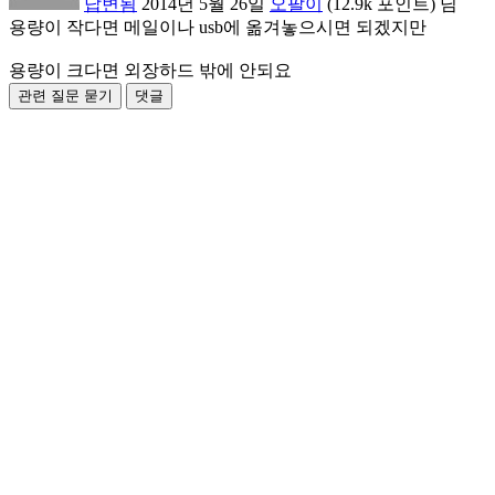
답변됨
2014년 5월 26일
오팔이
(
12.9k
포인트)
님
용량이 작다면 메일이나 usb에 옮겨놓으시면 되겠지만
용량이 크다면 외장하드 밖에 안되요