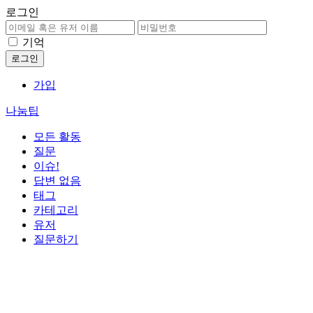
로그인
기억
가입
나눔팁
모든 활동
질문
이슈!
답변 없음
태그
카테고리
유저
질문하기