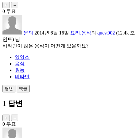
0
투표
문의
2014년 6월 16일
요리,음식
의
quest002
(
12.4k
포
인트)
님
비타민이 많은 음식이 어떤게 있을까요?
영양소
음식
효능
비타민
1
답변
0
투표