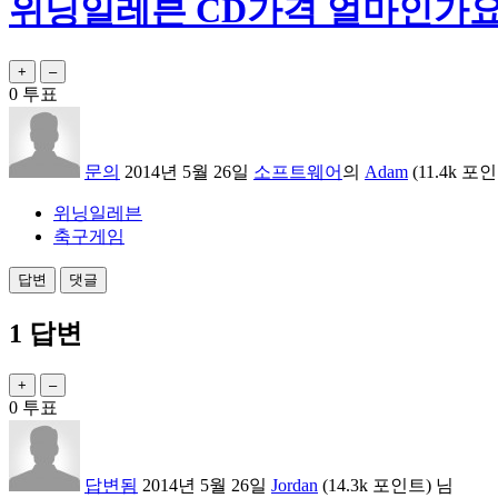
위닝일레븐 CD가격 얼마인가요
0
투표
문의
2014년 5월 26일
소프트웨어
의
Adam
(
11.4k
포인
위닝일레븐
축구게임
1
답변
0
투표
답변됨
2014년 5월 26일
Jordan
(
14.3k
포인트)
님