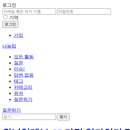
로그인
기억
가입
나눔팁
모든 활동
질문
이슈!
답변 없음
태그
카테고리
유저
질문하기
질문하기