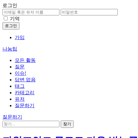
로그인
기억
가입
나눔팁
모든 활동
질문
이슈!
답변 없음
태그
카테고리
유저
질문하기
질문하기