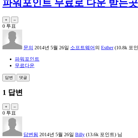
파워포인트 무료로 다운 받는곳
0
투표
문의
2014년 5월 26일
소프트웨어
의
Esther
(
10.8k
포인
파워포인트
무료다운
1
답변
0
투표
답변됨
2014년 5월 26일
Billy
(
13.6k
포인트)
님