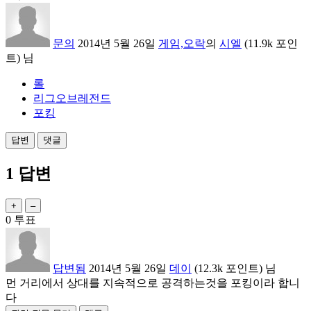
문의
2014년 5월 26일
게임,오락
의
시엘
(
11.9k
포인
트)
님
롤
리그오브레전드
포킹
1
답변
0
투표
답변됨
2014년 5월 26일
데이
(
12.3k
포인트)
님
먼 거리에서 상대를 지속적으로 공격하는것을 포킹이라 합니
다