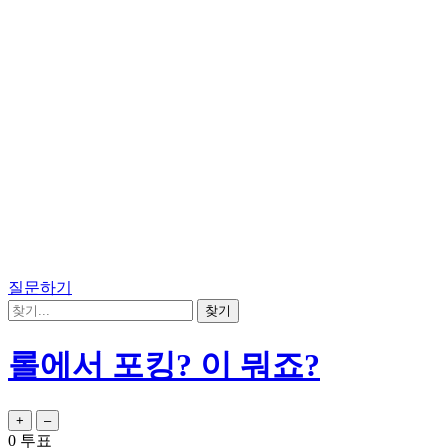
질문하기
롤에서 포킹? 이 뭐죠?
0
투표