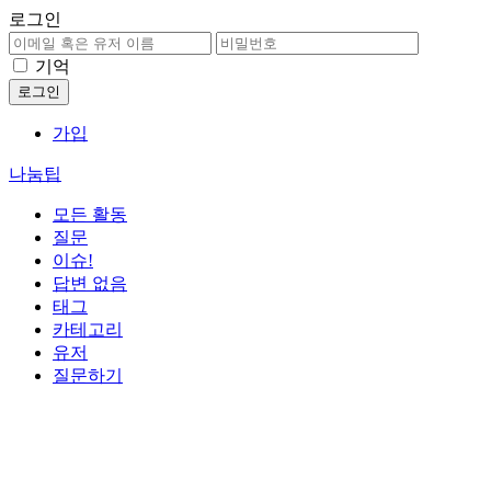
로그인
기억
가입
나눔팁
모든 활동
질문
이슈!
답변 없음
태그
카테고리
유저
질문하기