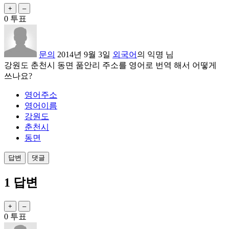
0
투표
문의
2014년 9월 3일
외국어
의
익명
님
강원도 춘천시 동면 품안리 주소를 영어로 번역 해서 어떻게
쓰나요?
영어주소
영어이름
강원도
춘천시
동면
1
답변
0
투표