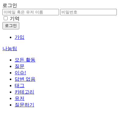
로그인
기억
가입
나눔팁
모든 활동
질문
이슈!
답변 없음
태그
카테고리
유저
질문하기