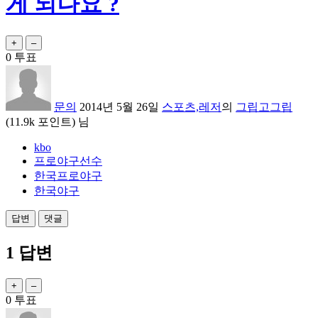
게 되나요 ?
0
투표
문의
2014년 5월 26일
스포츠,레저
의
그립고그립
(
11.9k
포인트)
님
kbo
프로야구선수
한국프로야구
한국야구
1
답변
0
투표