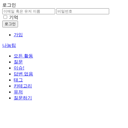
로그인
기억
가입
나눔팁
모든 활동
질문
이슈!
답변 없음
태그
카테고리
유저
질문하기