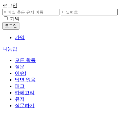
로그인
기억
가입
나눔팁
모든 활동
질문
이슈!
답변 없음
태그
카테고리
유저
질문하기