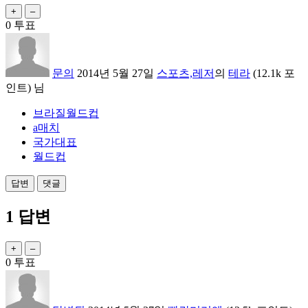
0
투표
문의
2014년 5월 27일
스포츠,레저
의
테라
(
12.1k
포
인트)
님
브라질월드컵
a매치
국가대표
월드컵
1
답변
0
투표