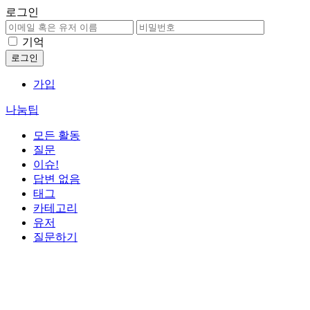
로그인
기억
가입
나눔팁
모든 활동
질문
이슈!
답변 없음
태그
카테고리
유저
질문하기