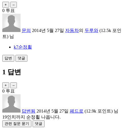
0
투표
문의
2014년 5월 27일
자동차
의
두루와
(
12.5k
포인
트)
님
k7순정휠
1
답변
0
투표
답변됨
2014년 5월 27일
페드로
(
12.9k
포인트)
님
19인치까지 순정휠 나옵니다.