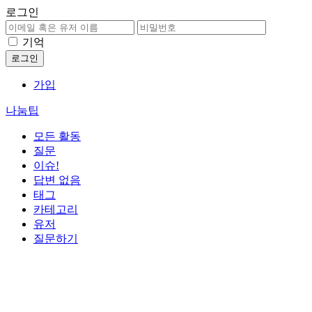
로그인
기억
가입
나눔팁
모든 활동
질문
이슈!
답변 없음
태그
카테고리
유저
질문하기