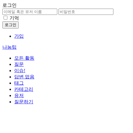
로그인
기억
가입
나눔팁
모든 활동
질문
이슈!
답변 없음
태그
카테고리
유저
질문하기