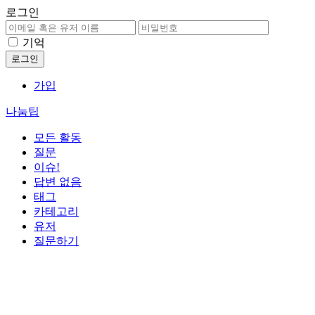
로그인
기억
가입
나눔팁
모든 활동
질문
이슈!
답변 없음
태그
카테고리
유저
질문하기