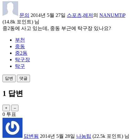
문의
2014년 5월 27일
스포츠,레저
의
NANUMTiP
(
14.8k
포인트)
님
중2동에 사고 있는데, 중동 부근에 탁구장 있나요?
부천
중동
중2동
탁구장
탁구
1
답변
0
투표
답변됨
2014년 5월 28일
나눔팁
(
22.5k
포인트)
님