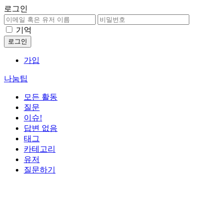
로그인
기억
가입
나눔팁
모든 활동
질문
이슈!
답변 없음
태그
카테고리
유저
질문하기