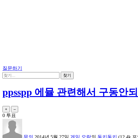
질문하기
ppsspp 에뮬 관련해서 구동안
0
투표
문의
2014년 5월 27일
게임,오락
의
동키동키
(
12.4k
포