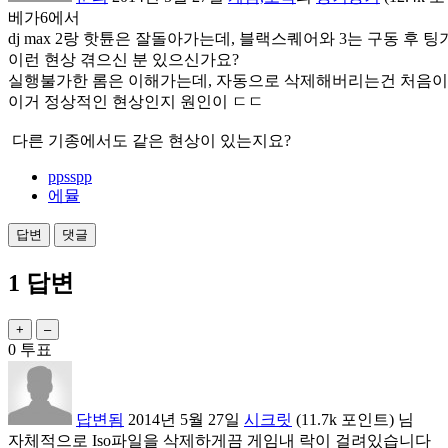
베가6에서
dj max 2랑 핫튠은 잘돌아가는데, 블랙스퀘어와 3는 구동 후
이런 현상 겪으신 분 있으신가요?
실행불가한 롬은 이해가는데, 자동으로 삭제해버리는건 처음이
이거 정상적인 현상인지 원인이 ㄷㄷ
다른 기종에서도 같은 현상이 있는지요?
ppsspp
에뮬
1
답변
0
투표
답변됨
2014년 5월 27일
시크릿
(
11.7k
포인트)
님
자체적으로 Iso파일을 삭제하게끔 게임내 락이 걸려있습니다