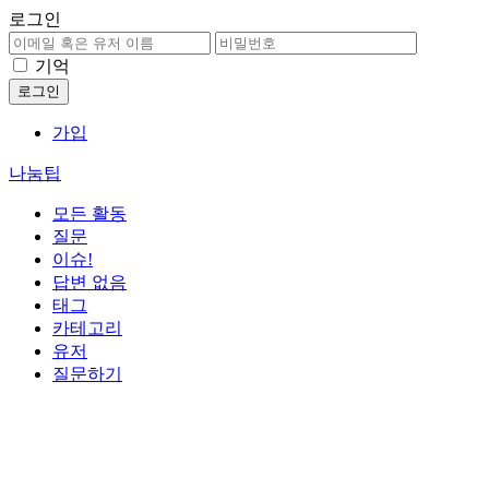
로그인
기억
가입
나눔팁
모든 활동
질문
이슈!
답변 없음
태그
카테고리
유저
질문하기