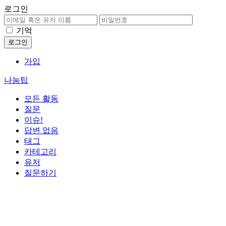
로그인
기억
가입
나눔팁
모든 활동
질문
이슈!
답변 없음
태그
카테고리
유저
질문하기