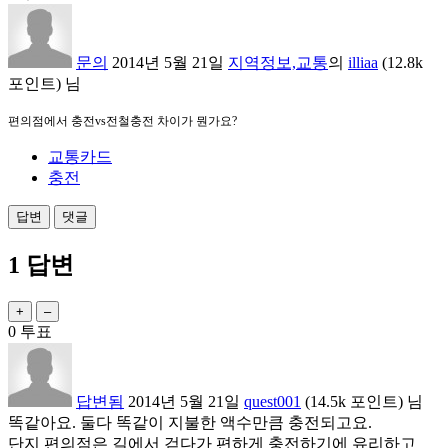
문의
2014년 5월 21일
지역정보,교통
의
illiaa
(
12.8k
포인트)
님
편의점에서 충전vs전철충전 차이가 뭔가요?
교통카드
충전
1
답변
0
투표
답변됨
2014년 5월 21일
quest001
(
14.5k
포인트)
님
똑같아요. 둘다 똑같이 지불한 액수만큼 충전되고요.
단지 편의점은 길에서 걷다가 편하게 충전하기에 유리하고