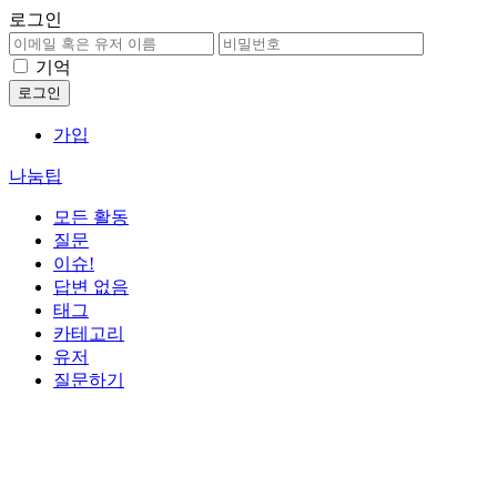
로그인
기억
가입
나눔팁
모든 활동
질문
이슈!
답변 없음
태그
카테고리
유저
질문하기