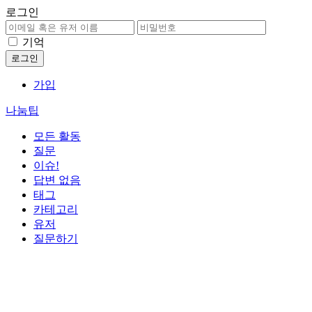
로그인
기억
가입
나눔팁
모든 활동
질문
이슈!
답변 없음
태그
카테고리
유저
질문하기