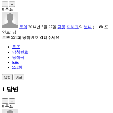
0
투표
문의
2014년 5월 27일
금융,재테크
의
보나
(
11.8k
포
인트)
님
로또 551회 당첨번호 알려주세요.
로또
당첨번호
당첨금
lotto
551회
1
답변
0
투표