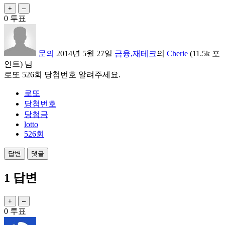
0
투표
문의
2014년 5월 27일
금융,재테크
의
Cherie
(
11.5k
포
인트)
님
로또 526회 당첨번호 알려주세요.
로또
당첨번호
당첨금
lotto
526회
1
답변
0
투표