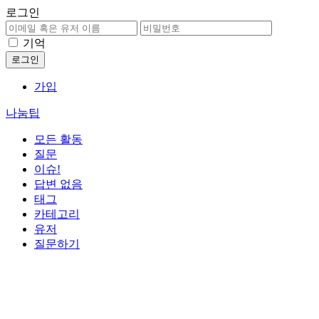
로그인
기억
가입
나눔팁
모든 활동
질문
이슈!
답변 없음
태그
카테고리
유저
질문하기