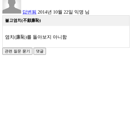
답변됨
2014년 10월 22일
익명
님
불고염치
(不顧廉恥)
염치(廉恥)를 돌아보지 아니함