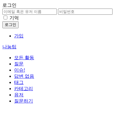
로그인
기억
가입
나눔팁
모든 활동
질문
이슈!
답변 없음
태그
카테고리
유저
질문하기