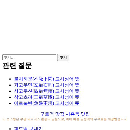
관련 질문
불치하문(不恥下問) 고사성어 뜻
좌고우면(左顧右眄) 고사성어 뜻
사고무친(四顧無親) 고사성어 뜻
삼고초려(三顧草廬) 고사성어 뜻
어로불변(魚魯不辨) 고사성어 뜻
구로역 맛집
시흥동 맛집
이 포스팅은 쿠팡 파트너스 활동의 일환으로, 이에 따른 일정액의 수수료를 제공받습니다.
피드백 보내기