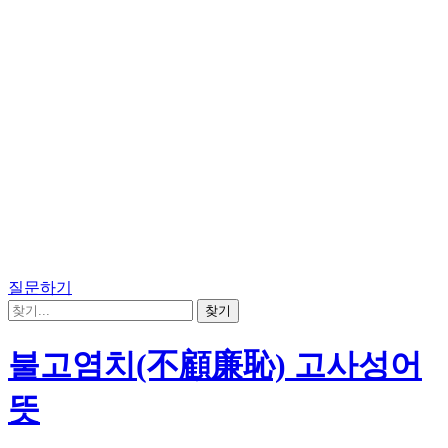
질문하기
불고염치(不顧廉恥) 고사성어
뜻