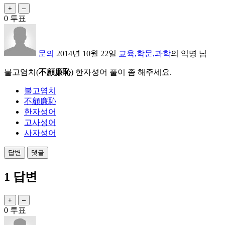
0
투표
문의
2014년 10월 22일
교육,학문,과학
의
익명
님
불고염치
(
不顧廉恥
) 한자성어 풀이 좀 해주세요.
불고염치
不顧廉恥
한자성어
고사성어
사자성어
1
답변
0
투표