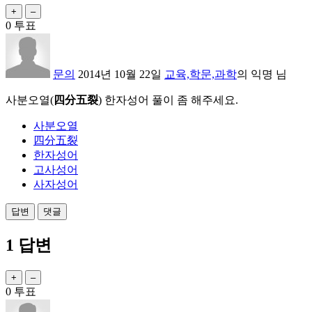
0
투표
문의
2014년 10월 22일
교육,학문,과학
의
익명
님
사분오열
(
四分五裂
) 한자성어 풀이 좀 해주세요.
사분오열
四分五裂
한자성어
고사성어
사자성어
1
답변
0
투표