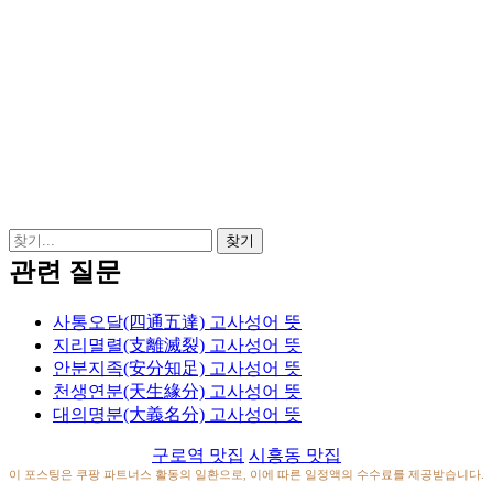
관련 질문
사통오달(四通五達) 고사성어 뜻
지리멸렬(支離滅裂) 고사성어 뜻
안분지족(安分知足) 고사성어 뜻
천생연분(天生緣分) 고사성어 뜻
대의명분(大義名分) 고사성어 뜻
구로역 맛집
시흥동 맛집
이 포스팅은 쿠팡 파트너스 활동의 일환으로, 이에 따른 일정액의 수수료를 제공받습니다.