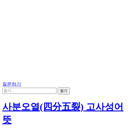
질문하기
사분오열(四分五裂) 고사성어
뜻