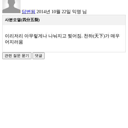
답변됨
2014년 10월 22일
익명
님
사분오열
(四分五裂)
이리저리 아무렇게나 나눠지고 찢어짐. 천하(天下)가 매우
어지러움