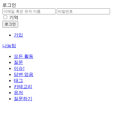
로그인
기억
가입
나눔팁
모든 활동
질문
이슈!
답변 없음
태그
카테고리
유저
질문하기