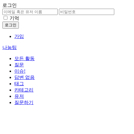
로그인
기억
가입
나눔팁
모든 활동
질문
이슈!
답변 없음
태그
카테고리
유저
질문하기