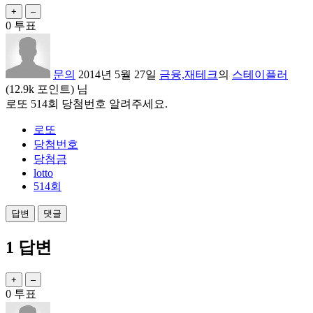
0
투표
문의
2014년 5월 27일
금융,재테크
의
스테이플러
(
12.9k
포인트)
님
로또 514회 당첨번호 알려주세요.
로또
당첨번호
당첨금
lotto
514회
1
답변
0
투표