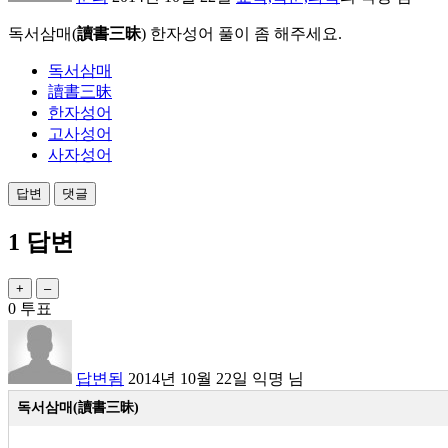
독서삼매
(
讀書三昧
) 한자성어 풀이 좀 해주세요.
독서삼매
讀書三昧
한자성어
고사성어
사자성어
1
답변
0
투표
답변됨
2014년 10월 22일
익명
님
독서삼매
(讀書三昧)