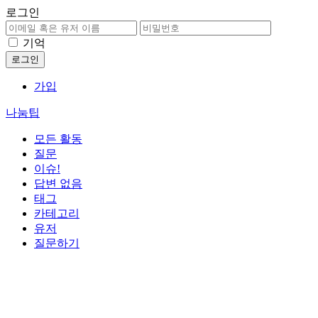
로그인
기억
가입
나눔팁
모든 활동
질문
이슈!
답변 없음
태그
카테고리
유저
질문하기