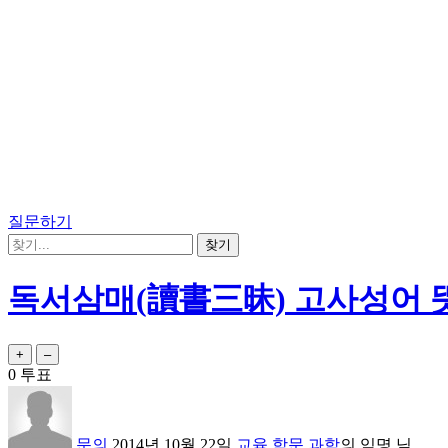
질문하기
독서삼매(讀書三昧) 고사성어 
0
투표
문의
2014년 10월 22일
교육,학문,과학
의
익명
님