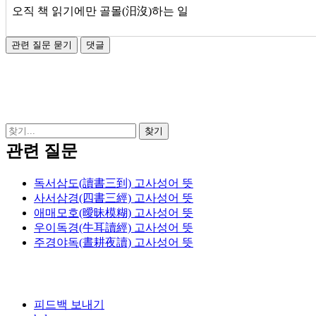
오직 책 읽기에만 골몰(汨沒)하는 일
관련 질문
독서삼도(讀書三到) 고사성어 뜻
사서삼경(四書三經) 고사성어 뜻
애매모호(曖昧模糊) 고사성어 뜻
우이독경(牛耳讀經) 고사성어 뜻
주경야독(晝耕夜讀) 고사성어 뜻
피드백 보내기