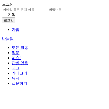
로그인
기억
가입
나눔팁
모든 활동
질문
이슈!
답변 없음
태그
카테고리
유저
질문하기