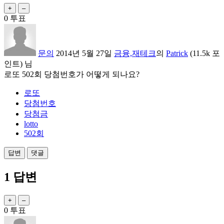
0
투표
문의
2014년 5월 27일
금융,재테크
의
Patrick
(
11.5k
포
인트)
님
로또 502회 당첨번호가 어떻게 되나요?
로또
당첨번호
당첨금
lotto
502회
1
답변
0
투표