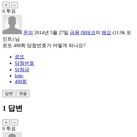
0
투표
문의
2014년 5월 27일
금융,재테크
의
해요
(
11.9k
포
인트)
님
로또 498회 당첨번호가 어떻게 되나요?
로또
당첨번호
당첨금
lotto
498회
1
답변
0
투표