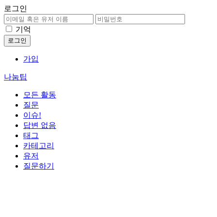
로그인
기억
가입
나눔팁
모든 활동
질문
이슈!
답변 없음
태그
카테고리
유저
질문하기