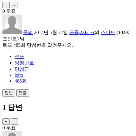
0
투표
문의
2014년 5월 27일
금융,재테크
의
스마트
(
10.9k
포인트)
님
로또 485회 당첨번호 알려주세요.
로또
당첨번호
당첨금
lotto
485회
1
답변
0
투표