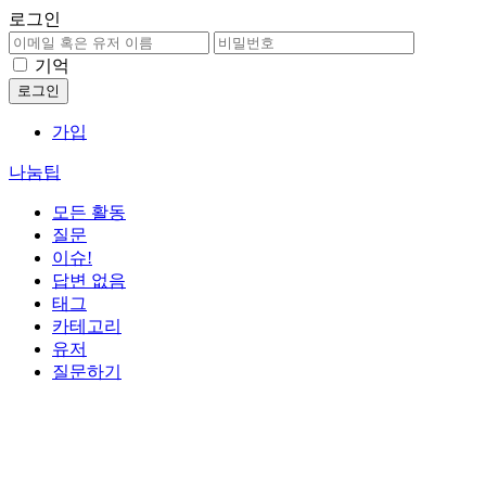
로그인
기억
가입
나눔팁
모든 활동
질문
이슈!
답변 없음
태그
카테고리
유저
질문하기