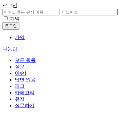
로그인
기억
가입
나눔팁
모든 활동
질문
이슈!
답변 없음
태그
카테고리
유저
질문하기