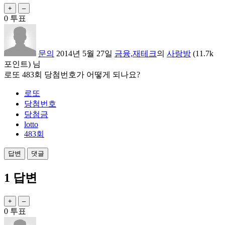
0
투표
문의
2014년 5월 27일
금융,재테크
의
사랑방
(
11.7k
포인트)
님
로또 483회 당첨번호가 어떻게 되나요?
로또
당첨번호
당첨금
lotto
483회
1
답변
0
투표