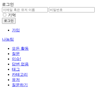
로그인
기억
가입
나눔팁
모든 활동
질문
이슈!
답변 없음
태그
카테고리
유저
질문하기