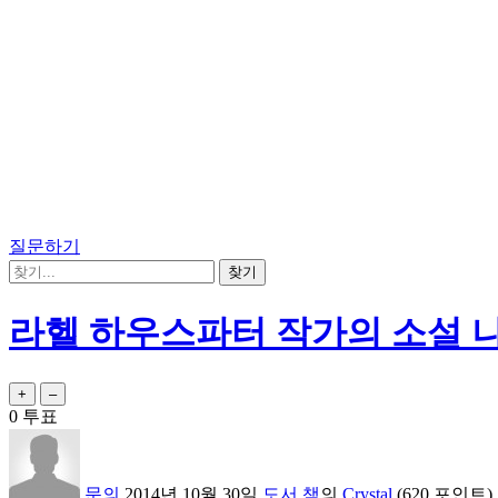
질문하기
라헬 하우스파터 작가의 소설 
0
투표
문의
2014년 10월 30일
도서,책
의
Crystal
(
620
포인트)