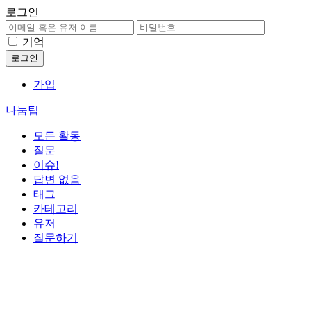
로그인
기억
가입
나눔팁
모든 활동
질문
이슈!
답변 없음
태그
카테고리
유저
질문하기