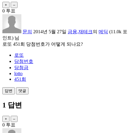
0
투표
문의
2014년 5월 27일
금융,재테크
의
메딕
(
11.0k
포
인트)
님
로또 451회 당첨번호가 어떻게 되나요?
로또
당첨번호
당첨금
lotto
451회
1
답변
0
투표