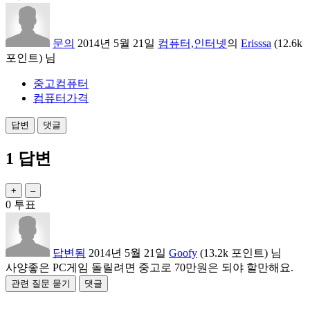
문의
2014년 5월 21일
컴퓨터,인터넷
의
Erisssa
(
12.6k
포인트)
님
중고컴퓨터
컴퓨터가격
1
답변
0
투표
답변됨
2014년 5월 21일
Goofy
(
13.2k
포인트)
님
사양좋은 PC게임 돌릴려면 중고로 70만원은 되야 할만해요.