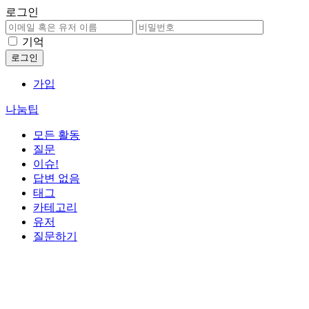
로그인
기억
가입
나눔팁
모든 활동
질문
이슈!
답변 없음
태그
카테고리
유저
질문하기