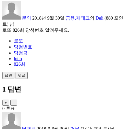
문의
2018년 9월 30일
금융,재테크
의
Dali
(
880
포인
트)
님
로또 826회 당첨번호 알려주세요.
로또
당첨번호
당첨금
lotto
826회
1
답변
0
투표
답변됨
2018년 9월 30일
거울
(
13.1k
포인트)
님