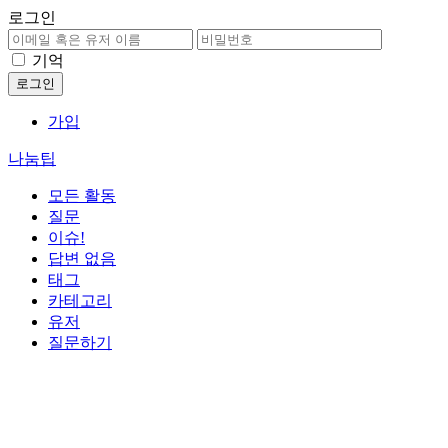
로그인
기억
가입
나눔팁
모든 활동
질문
이슈!
답변 없음
태그
카테고리
유저
질문하기