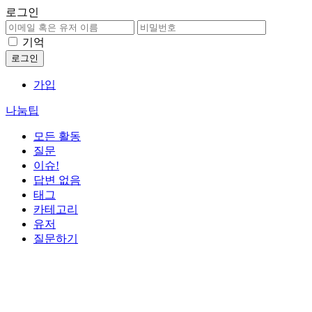
로그인
기억
가입
나눔팁
모든 활동
질문
이슈!
답변 없음
태그
카테고리
유저
질문하기