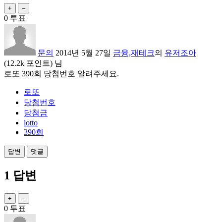
0
투표
문의
2014년 5월 27일
금융,재테크
의
유저조아
(
12.2k
포인트)
님
로또 390회 당첨번호 알려주세요.
로또
당첨번호
당첨금
lotto
390회
1
답변
0
투표