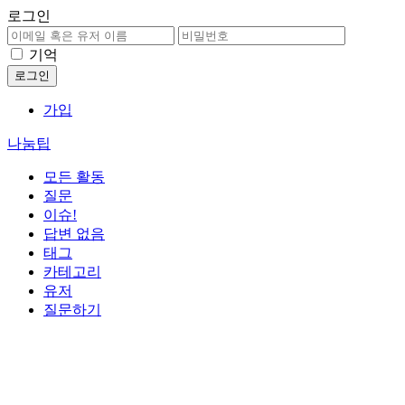
로그인
기억
가입
나눔팁
모든 활동
질문
이슈!
답변 없음
태그
카테고리
유저
질문하기