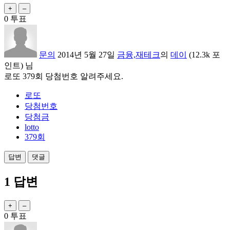
0
투표
문의
2014년 5월 27일
금융,재테크
의
데이
(
12.3k
포
인트)
님
로또 379회 당첨번호 알려주세요.
로또
당첨번호
당첨금
lotto
379회
1
답변
0
투표