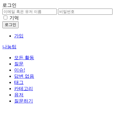
로그인
기억
가입
나눔팁
모든 활동
질문
이슈!
답변 없음
태그
카테고리
유저
질문하기