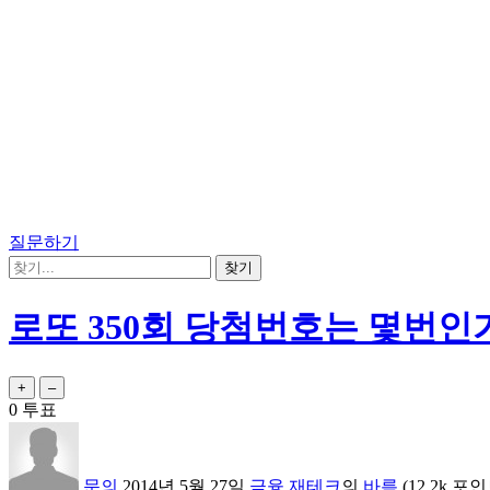
질문하기
로또 350회 당첨번호는 몇번인
0
투표
문의
2014년 5월 27일
금융,재테크
의
바름
(
12.2k
포인