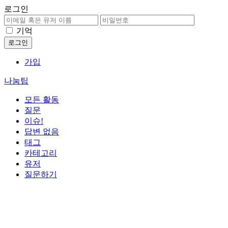
로그인
기억
가입
나눔팁
모든 활동
질문
이슈!
답변 없음
태그
카테고리
유저
질문하기