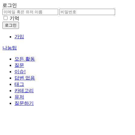
로그인
기억
가입
나눔팁
모든 활동
질문
이슈!
답변 없음
태그
카테고리
유저
질문하기