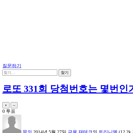
질문하기
로또 331회 당첨번호는 몇번인
0
투표
문의
2014년 5월 27일
금융,재테크
의
트리니엘
(
12.2k