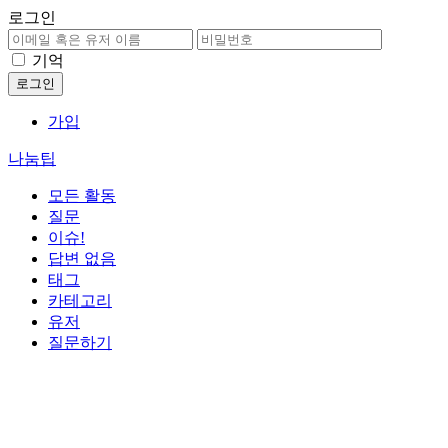
로그인
기억
가입
나눔팁
모든 활동
질문
이슈!
답변 없음
태그
카테고리
유저
질문하기