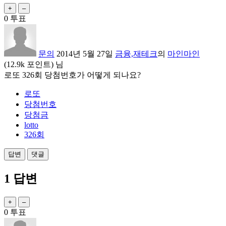
0
투표
문의
2014년 5월 27일
금융,재테크
의
마인마인
(
12.9k
포인트)
님
로또 326회 당첨번호가 어떻게 되나요?
로또
당첨번호
당첨금
lotto
326회
1
답변
0
투표