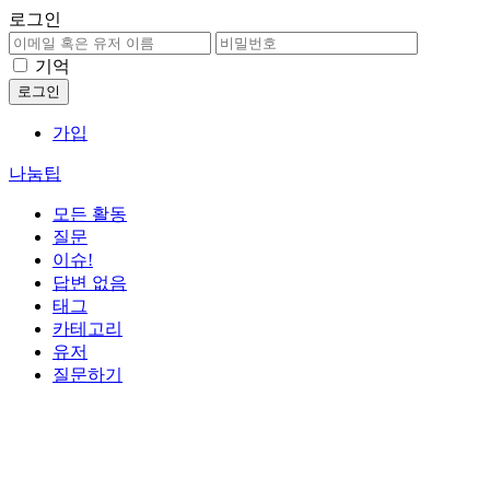
로그인
기억
가입
나눔팁
모든 활동
질문
이슈!
답변 없음
태그
카테고리
유저
질문하기