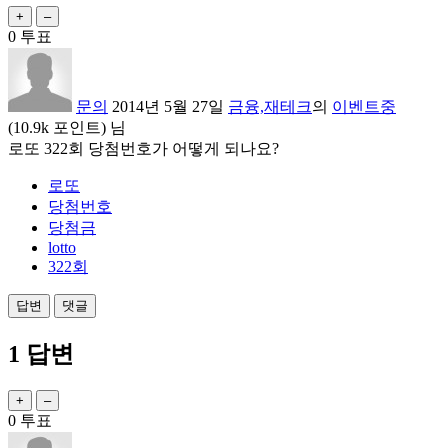
0
투표
문의
2014년 5월 27일
금융,재테크
의
이벤트중
(
10.9k
포인트)
님
로또 322회 당첨번호가 어떻게 되나요?
로또
당첨번호
당첨금
lotto
322회
1
답변
0
투표