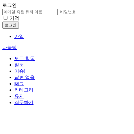
로그인
기억
가입
나눔팁
모든 활동
질문
이슈!
답변 없음
태그
카테고리
유저
질문하기