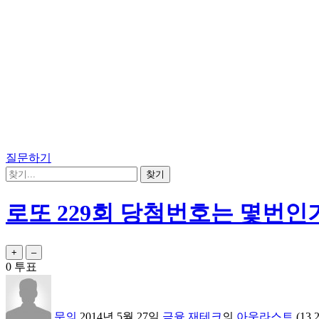
질문하기
로또 229회 당첨번호는 몇번인
0
투표
문의
2014년 5월 27일
금융,재테크
의
아웃라스트
(
13.