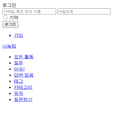
로그인
기억
가입
나눔팁
모든 활동
질문
이슈!
답변 없음
태그
카테고리
유저
질문하기