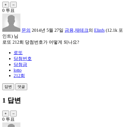
0
투표
문의
2014년 5월 27일
금융,재테크
의
Elinfs
(
12.1k
포
인트)
님
로또 212회 당첨번호가 어떻게 되나요?
로또
당첨번호
당첨금
lotto
212회
1
답변
0
투표