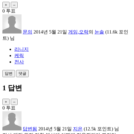
0
투표
문의
2014년 5월 21일
게임,오락
의
눈솔
(
11.6k
포인
트)
님
리니지
케릭
전사
1
답변
0
투표
답변됨
2014년 5월 21일
지은
(
12.5k
포인트)
님