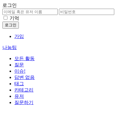
로그인
기억
가입
나눔팁
모든 활동
질문
이슈!
답변 없음
태그
카테고리
유저
질문하기