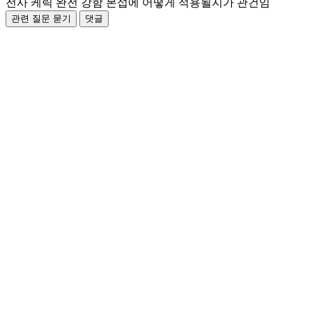
전사 케릭 완전 강함 본섭에 어떻게 적용될지가 관건임