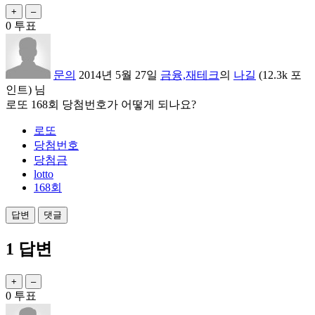
0
투표
문의
2014년 5월 27일
금융,재테크
의
나길
(
12.3k
포
인트)
님
로또 168회 당첨번호가 어떻게 되나요?
로또
당첨번호
당첨금
lotto
168회
1
답변
0
투표