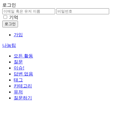
로그인
기억
가입
나눔팁
모든 활동
질문
이슈!
답변 없음
태그
카테고리
유저
질문하기